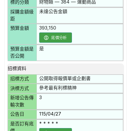
財物類 — 384 — 運動商品
標的分類
未達公告金額
採購金額級
距
393,150
預算金額
底價分析
是
預算金額是
否公開
招標資料
公開取得報價單或企劃書
招標方式
參考最有利標精神
決標方式
3
新增公告傳
輸次數
115/04/27
公告日
* * * * *
是否訂有底
價