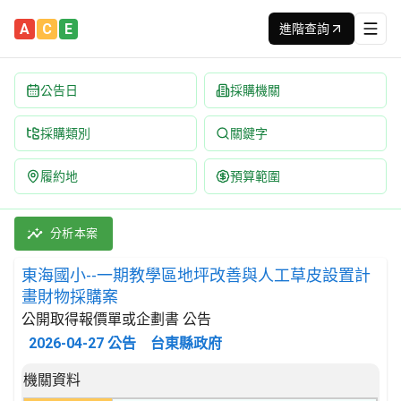
A
C
E
進階查詢
公告日
採購機關
採購類別
關鍵字
履約地
預算範圍
東海國小--一期教學區地坪改善與人工草皮設置計畫財物採購案 招標
採購類別：財物類 運動商品 | 招標方式：公開取得報價單或企劃書 
分析本案
東海國小--一期教學區地坪改善與人工草皮設置計
畫財物採購案
公開取得報價單或企劃書 公告
2026-04-27
公告
台東縣政府
招標公告詳細內容
機關資料