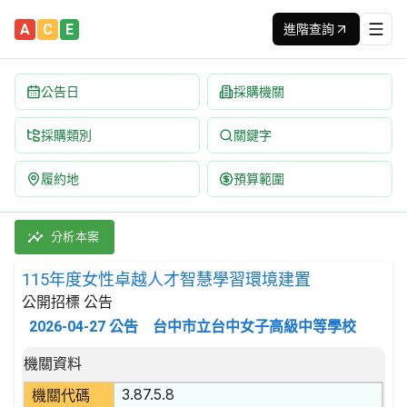
A
C
E
進階查詢
公告日
採購機關
採購類別
關鍵字
履約地
預算範圍
115年度女性卓越人才智慧學習環境建置 招標公告 | 案號：tcgs1
採購類別：財物類 收音機、電視,通訊器材及儀器 | 招標方式：公開
分析本案
115年度女性卓越人才智慧學習環境建置
公開招標 公告
2026-04-27
公告
台中市立台中女子高級中等學校
招標公告詳細內容
機關資料
3.87.5.8
機關代碼