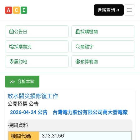
A
C
E
進階查詢
公告日
採購機關
採購類別
關鍵字
履約地
預算範圍
放水閥災損修復工作 招標公告 | 案號：2031500005 | 公開
採購類別：勞務類 附帶於金屬產品、機械及設備維修之服務 | 招標方
分析本案
放水閥災損修復工作
公開招標 公告
2026-04-24
公告
台灣電力股份有限公司萬大發電廠
招標公告詳細內容
機關資料
3.13.31.56
機關代碼