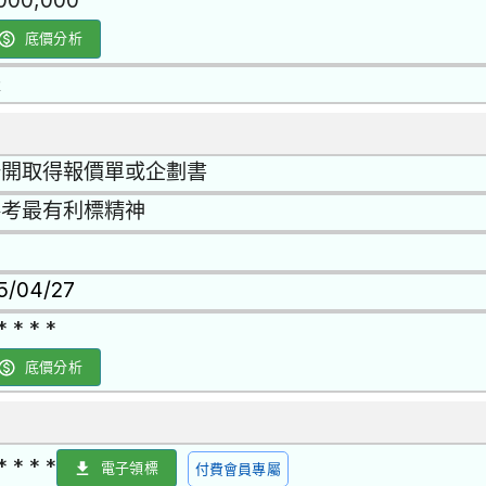
,000,000
底價分析
是
公開取得報價單或企劃書
參考最有利標精神
15/04/27
* * * *
底價分析
* * * *
電子領標
付費會員專屬