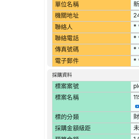
單位名稱
2
機關地址
* 
聯絡人
* 
聯絡電話
* 
傳真號碼
* 
電子郵件
採購資料
p
標案案號
1
標案名稱
財
標的分類
採購金額級距