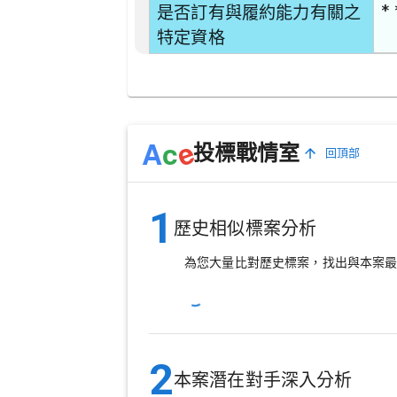
* 
是否訂有與履約能力有關之
特定資格
e
A
c
投標戰情室
回頂部
1
歷史相似標案分析
為您大量比對歷史標案，找出與本案
2
本案潛在對手深入分析