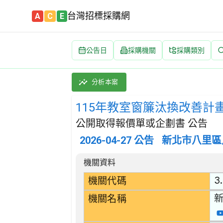
台灣招標採購網
A
C
E
公告日
採購機關
採購類別
115年教室窗簾汰換改善計畫 招標公告 | 案號
採購類別：財物類 傢具 | 招標方式：公開取得
分析本案
115年教室窗簾汰換改善計
公開取得報價單或企劃書 公告
2026-04-27
公告
新北市八里區
招標公告詳細內容
機關資料
3
機關代碼
機關名稱