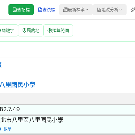
查招標
查決標
最新標案
追蹤分析
關鍵字
履約地
預算範圍
：ples1150508 | 公開取得報價單或企劃書 公告
報價單或企劃書 | 決標方式：參考最有利標精神 | 資料來源：台灣政府
畫
八里國民小學
.82.7.49
新北市八里區八里國民小學
教學