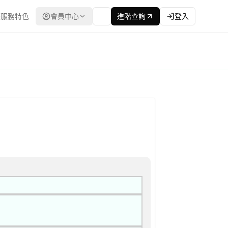
服務特色
會員中心
進階查詢
登入
電子採購網（公共工程委員會） | 更新時間：2026-04-27T0