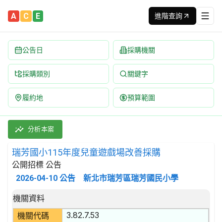
A
C
E
進階查詢
公告日
採購機關
採購類別
關鍵字
履約地
預算範圍
瑞芳國小115年度兒童遊戲場改善採購 招標公告 | 案號：RFES11
採購類別：財物類 遊樂場迴轉臺、鞦韆臺、射擊場及其他遊樂場之娛樂
分析本案
瑞芳國小115年度兒童遊戲場改善採購
公開招標 公告
2026-04-10
公告
新北市瑞芳區瑞芳國民小學
招標公告詳細內容
機關資料
3.82.7.53
機關代碼