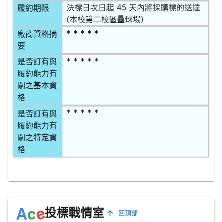
決標日次日起 45 天內將採購標的送達
履約期限
(本校第二校區壘球場)
* * * * *
廠商資格摘
要
* * * * *
是否訂有與
履約能力有
關之基本資
格
* * * * *
是否訂有與
履約能力有
關之特定資
格
e
A
c
投標戰情室
回頂部