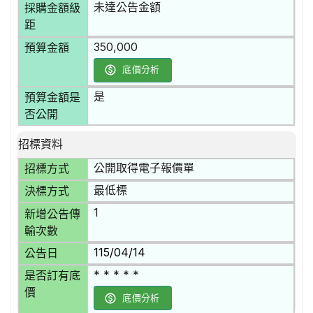
未達公告金額
採購金額級
距
350,000
預算金額
底價分析
是
預算金額是
否公開
招標資料
公開取得電子報價單
招標方式
最低標
決標方式
1
新增公告傳
輸次數
115/04/14
公告日
* * * * *
是否訂有底
價
底價分析