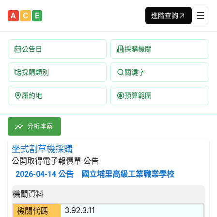
A
C
E
進階查詢
公告日
採購機關
採購類別
關鍵字
履約地
預算範圍
坐式割草機採購 招標公告 | 案號：1150104 | 公開取得電子
採購類別：財物類 農業或林業機具及其零件 | 招標方式：公開取得電
分析本案
坐式割草機採購
公開取得電子報價單 公告
2026-04-14
公告
國立埔里高級工業職業學校
招標公告詳細內容
機關資料
3.92.3.11
機關代碼