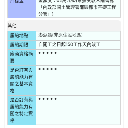
金額度：62萬元整(票據受款人請書寫
押標金
「內政部國土管理署南區都市基礎工程
分署」)
其他
澎湖縣(非原住民地區)
履約地點
自開工之日起150工作天內竣工
履約期限
* * * * *
廠商資格摘
要
* * * * *
是否訂有與
履約能力有
關之基本資
格
* * * * *
是否訂有與
履約能力有
關之特定資
格