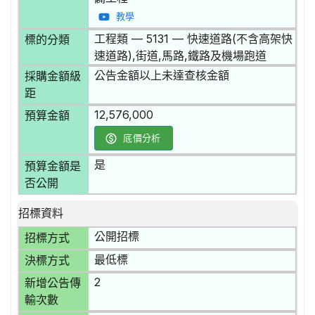
教學
工程類 — 5131 — 快速道路(不含高架快
標的分類
速道路),街道,馬路,鐵路及機場跑道
公告金額以上未達查核金額
採購金額級
距
12,576,000
預算金額
底價分析
是
預算金額是
否公開
招標資料
公開招標
招標方式
最低標
決標方式
2
新增公告傳
輸次數