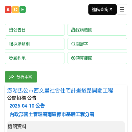
A
C
E
進階查詢
公告日
採購機關
採購類別
關鍵字
履約地
預算範圍
澎湖馬公市西文里社會住宅計畫道路開闢工程 招標公告 | 案號：115-5
採購類別：工程類 快速道路(不含高架快速道路),街道,馬路,鐵路及
分析本案
澎湖馬公市西文里社會住宅計畫道路開闢工程
公開招標 公告
2026-04-10
公告
內政部國土管理署南區都市基礎工程分署
招標公告詳細內容
機關資料