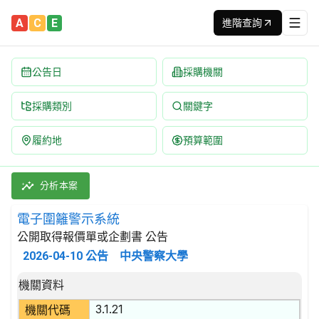
A
C
E
進階查詢
公告日
採購機關
採購類別
關鍵字
履約地
預算範圍
電子圍籬警示系統 招標公告 | 案號：115GA010 | 公開取
採購類別：財物類 光學儀器,攝影設備及其零件與附件 | 招標方式：
分析本案
電子圍籬警示系統
公開取得報價單或企劃書 公告
2026-04-10
公告
中央警察大學
招標公告詳細內容
機關資料
3.1.21
機關代碼