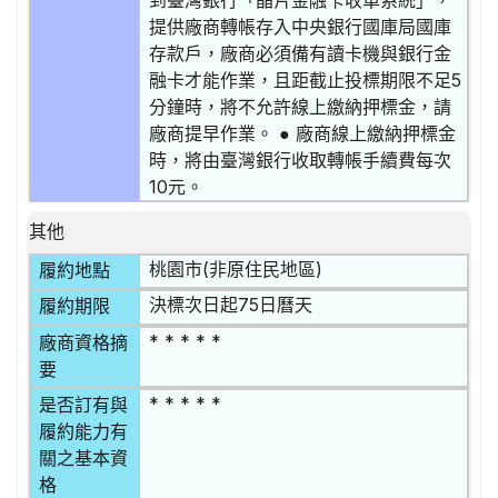
到臺灣銀行「晶片金融卡收單系統」，
提供廠商轉帳存入中央銀行國庫局國庫
存款戶，廠商必須備有讀卡機與銀行金
融卡才能作業，且距截止投標期限不足5
分鐘時，將不允許線上繳納押標金，請
廠商提早作業。 ● 廠商線上繳納押標金
時，將由臺灣銀行收取轉帳手續費每次
10元。
其他
桃園市(非原住民地區)
履約地點
決標次日起75日曆天
履約期限
* * * * *
廠商資格摘
要
* * * * *
是否訂有與
履約能力有
關之基本資
格