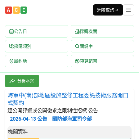
A
C
E
進階查詢
公告日
採購機關
採購類別
關鍵字
履約地
預算範圍
海軍中(南)部地區設施整修工程委託技術服務開口式契約 招標公告 |
採購類別：勞務類 建築施工服務 | 招標方式：經公開評選或公開徵
分析本案
海軍中(南)部地區設施整修工程委託技術服務開口
式契約
經公開評選或公開徵求之限制性招標 公告
2026-04-13
公告
國防部海軍司令部
招標公告詳細內容
機關資料