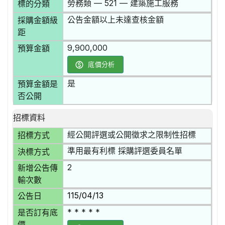
勞務類 — 521 — 建築施工服務
標的分類
公告金額以上未達查核金額
採購金額級
距
9,900,000
預算金額
底價分析
是
預算金額是
否公開
招標資料
經公開評選或公開徵求之限制性招標
招標方式
準用最有利標 採購評選委員名單
決標方式
2
新增公告傳
輸次數
115/04/13
公告日
* * * * *
是否訂有底
價