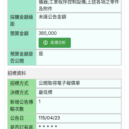
儀器;工業程序控制設備;上述各項之零件
及附件
未達公告金額
採購金額級
距
385,000
預算金額
底價分析
是
預算金額是
否公開
招標資料
公開取得電子報價單
招標方式
最低標
決標方式
1
新增公告傳
輸次數
115/04/23
公告日
* * * * *
是否訂有底