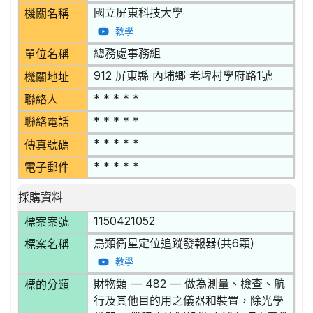
國立屏東科技大學
機關名稱
教學
總務處事務組
單位名稱
912 屏東縣 內埔鄉 老埤村學府路1號
機關地址
* * * * *
聯絡人
* * * * *
聯絡電話
* * * * *
傳真號碼
* * * * *
電子郵件
採購資料
1150421052
標案案號
鳥類衛星定位追蹤發報器(共6顆)
標案名稱
教學
財物類 — 482 — 做為測量、檢查、航
標的分類
行及其他目的用之儀器和裝置，除光學