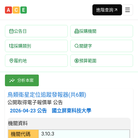
A
C
E
進階查詢
公告日
採購機關
採購類別
關鍵字
履約地
預算範圍
鳥類衛星定位追蹤發報器(共6顆) 招標公告 | 案號：1150421
採購類別：財物類 做為測量、檢查、航行及其他目的用之儀器和裝置
分析本案
鳥類衛星定位追蹤發報器(共6顆)
公開取得電子報價單 公告
2026-04-23
公告
國立屏東科技大學
招標公告詳細內容
機關資料
3.10.3
機關代碼