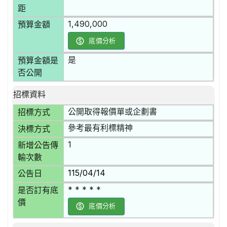
距
1,490,000
預算金額
底價分析
是
預算金額是
否公開
招標資料
公開取得報價單或企劃書
招標方式
參考最有利標精神
決標方式
1
新增公告傳
輸次數
115/04/14
公告日
* * * * *
是否訂有底
價
底價分析