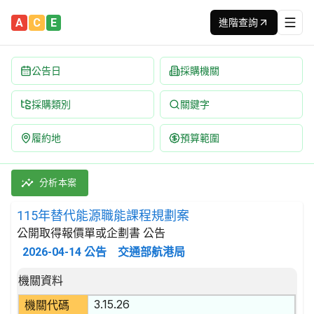
A
C
E
進階查詢
公告日
採購機關
採購類別
關鍵字
履約地
預算範圍
115年替代能源職能課程規劃案 招標公告 | 案號：MPB11540
採購類別：勞務類 教育服務 | 招標方式：公開取得報價單或企劃書 
分析本案
115年替代能源職能課程規劃案
公開取得報價單或企劃書 公告
2026-04-14
公告
交通部航港局
招標公告詳細內容
機關資料
3.15.26
機關代碼