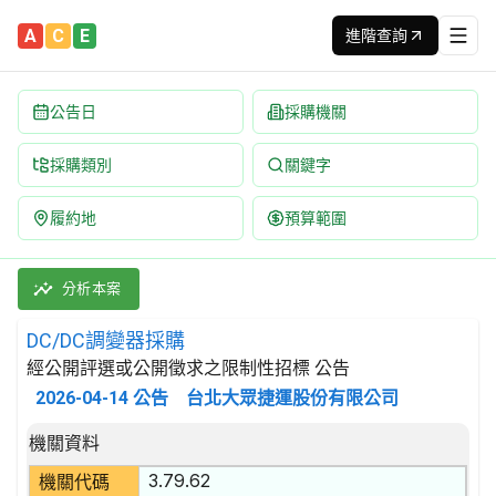
A
C
E
進階查詢
公告日
採購機關
採購類別
關鍵字
履約地
預算範圍
DC/DC調變器採購 招標公告 | 案號：C15A01370 | 經
採購類別：財物類 其他運輸設備及其零件 | 招標方式：經公開評選
分析本案
DC/DC調變器採購
經公開評選或公開徵求之限制性招標 公告
2026-04-14
公告
台北大眾捷運股份有限公司
招標公告詳細內容
機關資料
3.79.62
機關代碼