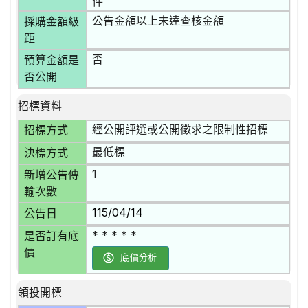
件
公告金額以上未達查核金額
採購金額級
距
否
預算金額是
否公開
招標資料
經公開評選或公開徵求之限制性招標
招標方式
最低標
決標方式
1
新增公告傳
輸次數
115/04/14
公告日
* * * * *
是否訂有底
價
底價分析
領投開標