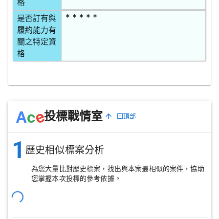
格
* * * * *
是否訂有與
履約能力有
關之特定資
格
e
A
c
投標戰情室
回頂部
1
歷史相似標案分析
為您大量比對歷史標案，找出與本案最相似的案件，協助
您掌握本次投標的參考依據。