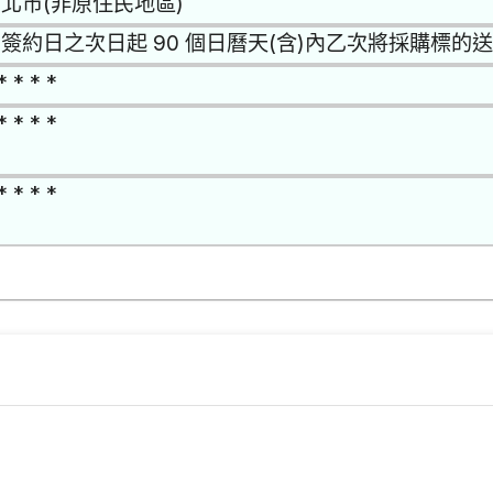
北市(非原住民地區)
簽約日之次日起 90 個日曆天(含)內乙次將採購標的
* * * *
* * * *
* * * *