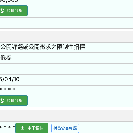
90,000
底價分析
是
經公開評選或公開徵求之限制性招標
最低標
15/04/10
* * * *
底價分析
* * * *
電子領標
付費會員專屬