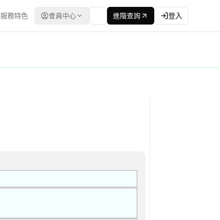
服務特色
會員中心
進階查詢
登入
資料來源：台灣政府電子採購網（公共工程委員會） | 更新時間：202