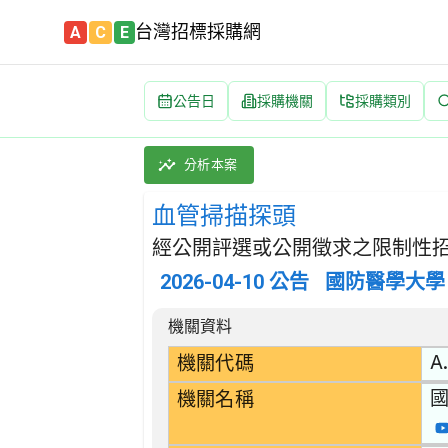
台灣招標採購網
A
C
E
公告日
採購機關
採購類別
血管掃描探頭 招標公告 | 案號：HJ1532
採購類別：財物類 醫療,外科及矯形設備 | 招
分析本案
血管掃描探頭
經公開評選或公開徵求之限制性招
2026-04-10
公告
國防醫學大學
招標公告詳細內容
機關資料
A
機關代碼
機關名稱