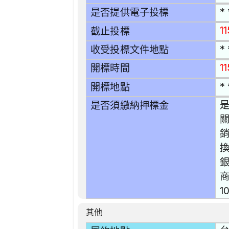
* 
是否提供電子投標
1
截止投標
* 
收受投標文件地點
11
開標時間
* 
開標地點
是
是否須繳納押標金
關
銷
商
1
其他