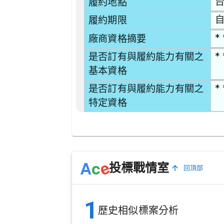
台
履約地點
自
履約期限
* 
廠商資格摘要
* 
是否訂有與履約能力有關之
基本資格
* 
是否訂有與履約能力有關之
特定資格
e
A
c
投標戰情室
回頂部
1
歷史相似標案分析