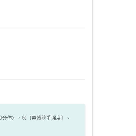
與分佈〉，與〔整體競爭強度〕。