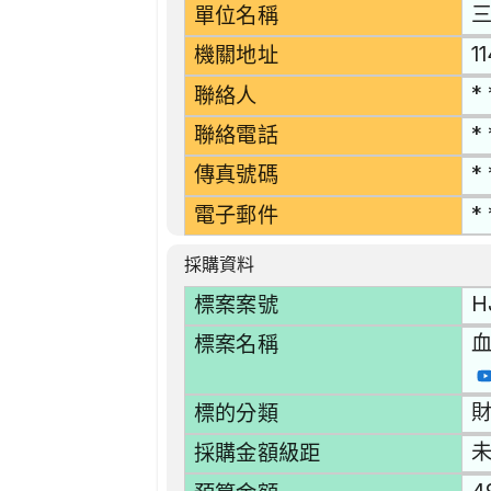
單位名稱
1
機關地址
* 
聯絡人
* 
聯絡電話
* 
傳真號碼
* 
電子郵件
採購資料
H
標案案號
標案名稱
財
標的分類
採購金額級距