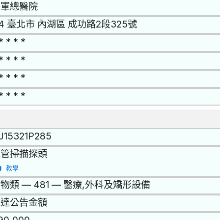
三軍總醫院
14 臺北市 內湖區 成功路2段325號
* * * *
* * * *
* * * *
* * * *
J15321P285
血管掃描探頭
教學
物類 — 481 — 醫療,外科及矯形設備
未達公告金額