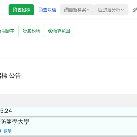
查招標
查決標
最新標案
追蹤分析
關鍵字
履約地
預算範圍
1P285 | 經公開評選或公開徵求之限制性招標 公告
標方式：經公開評選或公開徵求之限制性招標 | 決標方式：最低標 | 
標 公告
.5.24
國防醫學大學
教學