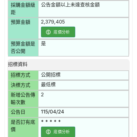
公告金額以上未達查核金額
採購金額級
距
2,379,405
預算金額
底價分析
是
預算金額是
否公開
招標資料
公開招標
招標方式
最低標
決標方式
2
新增公告傳
輸次數
115/04/24
公告日
* * * * *
是否訂有底
價
底價分析