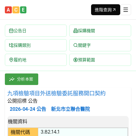
A
C
E
進階查詢
公告日
採購機關
採購類別
關鍵字
履約地
預算範圍
九項檢驗項目外送檢驗委託服務開口契約 招標公告 | 案號：K115
採購類別：勞務類 人類衛生服務 | 招標方式：公開招標 | 決標方
分析本案
九項檢驗項目外送檢驗委託服務開口契約
公開招標 公告
2026-04-24
公告
新北市立聯合醫院
招標公告詳細內容
機關資料
3.82.14.1
機關代碼