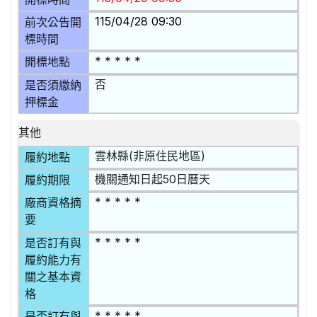
115/04/28 09:30
前次公告開
標時間
* * * * *
開標地點
否
是否須繳納
押標金
其他
雲林縣(非原住民地區)
履約地點
機關通知日起50日曆天
履約期限
* * * * *
廠商資格摘
要
* * * * *
是否訂有與
履約能力有
關之基本資
格
* * * * *
是否訂有與