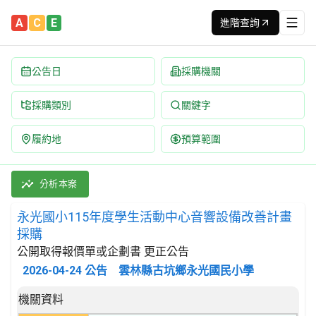
A
C
E
進階查詢
公告日
採購機關
採購類別
關鍵字
履約地
預算範圍
永光國小115年度學生活動中心音響設備改善計畫採購 招標公告 |
採購類別：財物類 家用電器及其零件 | 招標方式：公開取得報價單
分析本案
永光國小115年度學生活動中心音響設備改善計畫
採購
公開取得報價單或企劃書 更正公告
2026-04-24
公告
雲林縣古坑鄉永光國民小學
招標公告詳細內容
機關資料