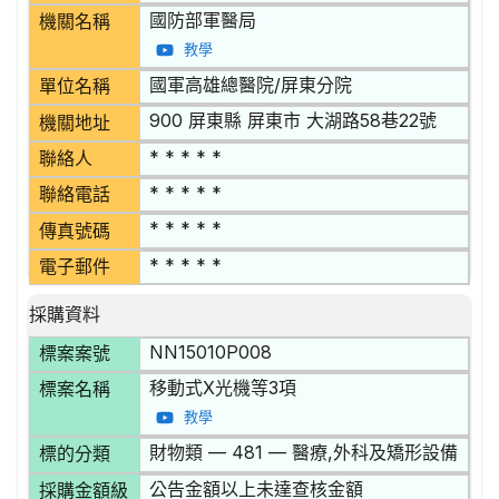
國防部軍醫局
機關名稱
教學
國軍高雄總醫院/屏東分院
單位名稱
900 屏東縣 屏東市 大湖路58巷22號
機關地址
* * * * *
聯絡人
* * * * *
聯絡電話
* * * * *
傳真號碼
* * * * *
電子郵件
採購資料
NN15010P008
標案案號
移動式X光機等3項
標案名稱
教學
財物類 — 481 — 醫療,外科及矯形設備
標的分類
公告金額以上未達查核金額
採購金額級