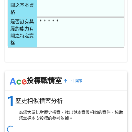
關之基本資
格
* * * * *
是否訂有與
履約能力有
關之特定資
格
e
A
c
投標戰情室
回頂部
1
歷史相似標案分析
為您大量比對歷史標案，找出與本案最相似的案件，協助
您掌握本次投標的參考依據。