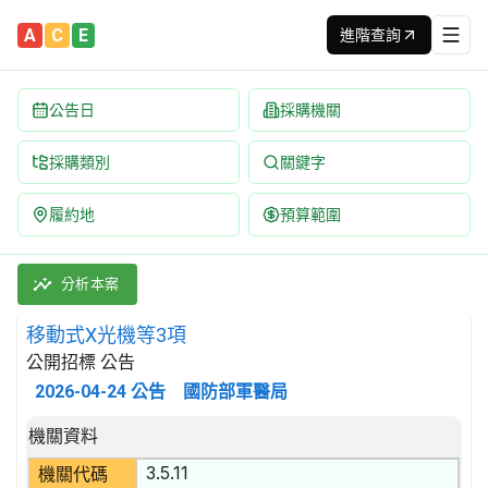
A
C
E
進階查詢
公告日
採購機關
採購類別
關鍵字
履約地
預算範圍
移動式X光機等3項 招標公告 | 案號：NN15010P008 | 公開
採購類別：財物類 醫療,外科及矯形設備 | 招標方式：公開招標 |
分析本案
移動式X光機等3項
公開招標 公告
2026-04-24
公告
國防部軍醫局
招標公告詳細內容
機關資料
3.5.11
機關代碼