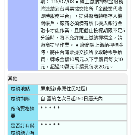
期： 115/07/03 ● 線上繳納押標金服務
將連結到台灣票據交換所「金融業代收
即時服務平台」，提供廠商轉帳存入機
關帳戶，廠商必須備有讀卡機與銀行金
融卡才能作業，且距截止投標期限不足5
分鐘時，將不允許線上繳納押標金，請
廠商提早作業。 ● 廠商線上繳納押標金
時，將由台灣票據交換所收取轉帳手續
費，轉帳金額10萬元以下手續費每次10
元，超過10萬元手續費每次20元。
其他
屏東縣(非原住民地區)
履約地點
自 簽約之次日起150日曆天內
履約期限
* * * * *
廠商資格摘
要
* * * * *
是否訂有與
履約能力有