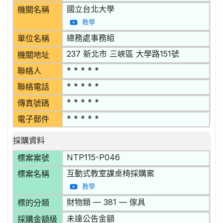
國立台北大學
機關名稱
教學
總務處事務組
單位名稱
237 新北市 三峽區 大學路151號
機關地址
* * * * *
聯絡人
* * * * *
聯絡電話
* * * * *
傳真號碼
* * * * *
電子郵件
採購資料
NTP115-P046
標案案號
互動式教室課桌椅採購案
標案名稱
教學
財物類 — 381 — 傢具
標的分類
未達公告金額
採購金額級