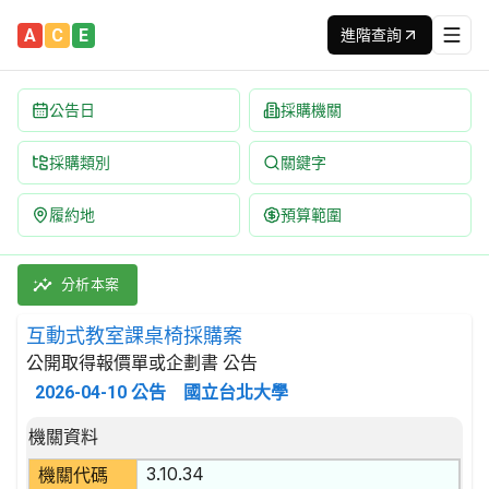
A
C
E
進階查詢
公告日
採購機關
採購類別
關鍵字
履約地
預算範圍
互動式教室課桌椅採購案 招標公告 | 案號：NTP115-P046
採購類別：財物類 傢具 | 招標方式：公開取得報價單或企劃書 | 
分析本案
互動式教室課桌椅採購案
公開取得報價單或企劃書 公告
2026-04-10
公告
國立台北大學
招標公告詳細內容
機關資料
3.10.34
機關代碼