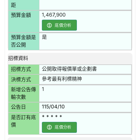
距
1,467,900
預算金額
底價分析
是
預算金額是
否公開
招標資料
公開取得報價單或企劃書
招標方式
參考最有利標精神
決標方式
1
新增公告傳
輸次數
115/04/10
公告日
* * * * *
是否訂有底
價
底價分析