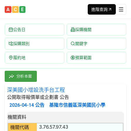
A
C
E
進階查詢
公告日
採購機關
採購類別
關鍵字
履約地
預算範圍
深美國小增設洗手台工程 招標公告 | 案號：SMPS115A04 
採購類別：工程類 其他裝修工程 | 招標方式：公開取得報價單或企劃
分析本案
深美國小增設洗手台工程
公開取得報價單或企劃書 公告
2026-04-14
公告
基隆市信義區深美國民小學
招標公告詳細內容
機關資料
3.76.57.97.43
機關代碼