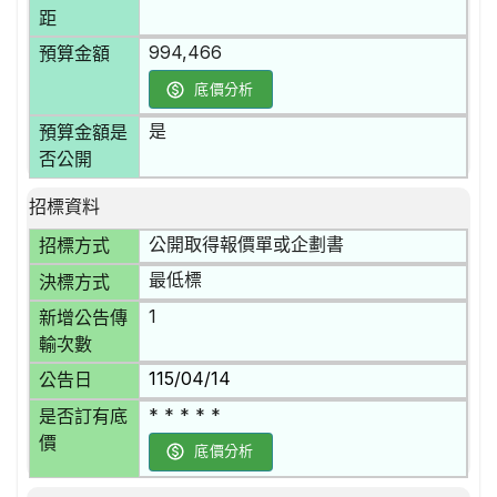
距
994,466
預算金額
底價分析
是
預算金額是
否公開
招標資料
公開取得報價單或企劃書
招標方式
最低標
決標方式
1
新增公告傳
輸次數
115/04/14
公告日
* * * * *
是否訂有底
價
底價分析