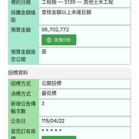
工程類 — 5139 — 其他土木工程
標的分類
查核金額以上未達巨額
採購金額級
距
98,702,772
預算金額
底價分析
是
預算金額是
否公開
招標資料
公開招標
招標方式
最低標
決標方式
3
新增公告傳
輸次數
115/04/22
公告日
* * * * *
是否訂有底
價