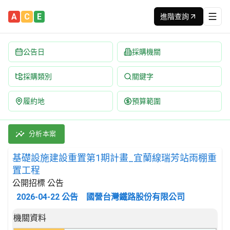
A
C
E
進階查詢
公告日
採購機關
採購類別
關鍵字
履約地
預算範圍
基礎設施建設重置第1期計畫_宜蘭線瑞芳站雨棚重置工程 招標公告 |
採購類別：工程類 其他土木工程 | 招標方式：公開招標 | 決標方式
分析本案
基礎設施建設重置第1期計畫_宜蘭線瑞芳站雨棚重
置工程
公開招標 公告
2026-04-22
公告
國營台灣鐵路股份有限公司
招標公告詳細內容
機關資料