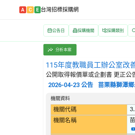
台灣招標採購網
A
C
E
公告日
採購機關
採購類別
115年度教職員工辦公室改善計畫 招標公告 |
採購類別：財物類 其他製造商品 | 招標方式：
分析本案
115年度教職員工辦公室改
公開取得報價單或企劃書 更正公
2026-04-23
公告
苗栗縣獅潭鄉
招標公告詳細內容
機關資料
3
機關代碼
機關名稱