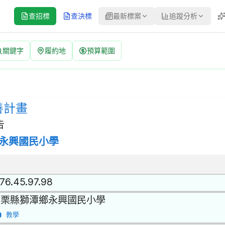
查招標
查決標
最新標案
追蹤分析
關鍵字
履約地
預算範圍
 案號：115002 | 公開取得報價單或企劃書 更正公告
公開取得報價單或企劃書 | 決標方式：參考最有利標精神 | 資料來源
善計畫
告
永興國民小學
.76.45.97.98
苗栗縣獅潭鄉永興國民小學
教學