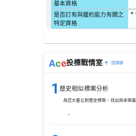
基本資格
* 
是否訂有與履約能力有關之
特定資格
e
A
c
投標戰情室
回頂部
1
歷史相似標案分析
為您大量比對歷史標案，找出與本案