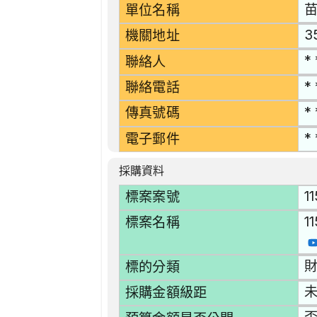
單位名稱
3
機關地址
* 
聯絡人
* 
聯絡電話
* 
傳真號碼
* 
電子郵件
採購資料
1
標案案號
1
標案名稱
財
標的分類
採購金額級距