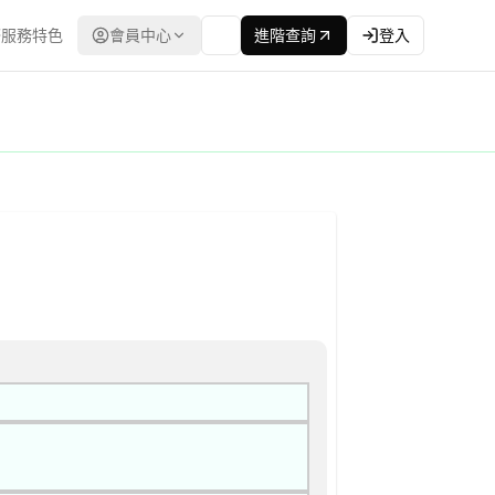
服務特色
會員中心
進階查詢
登入
：台灣政府電子採購網（公共工程委員會） | 更新時間：2026-04