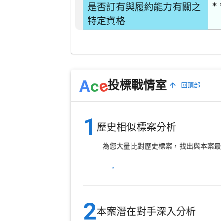
* 
是否訂有與履約能力有關之
特定資格
e
A
c
投標戰情室
回頂部
1
歷史相似標案分析
為您大量比對歷史標案，找出與本案
2
本案潛在對手深入分析