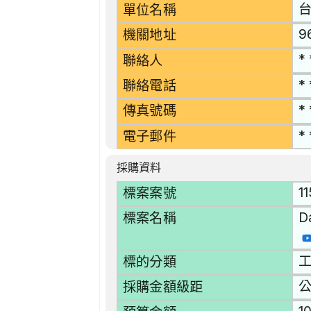
單位名稱
9
機關地址
* 
聯絡人
* 
聯絡電話
* 
傳真號碼
* 
電子郵件
採購資料
1
標案案號
D
標案名稱
工
標的分類
採購金額級距