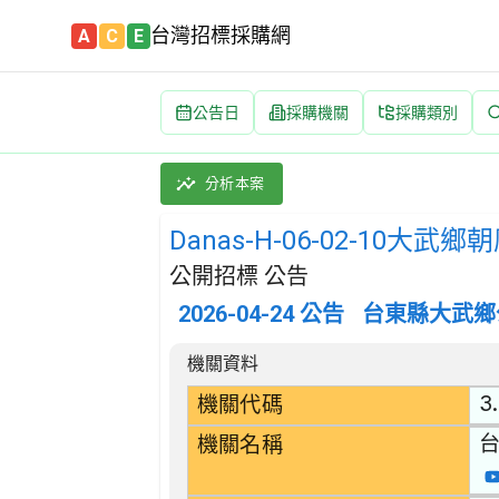
台灣招標採購網
A
C
E
公告日
採購機關
採購類別
Danas-H-06-02-10大武鄉朝庸溪太湖
採購類別：工程類 其他土木工程 | 招標方式：
分析本案
Danas-H-06-02-1
公開招標 公告
2026-04-24
公告
台東縣大武鄉
招標公告詳細內容
機關資料
3
機關代碼
機關名稱