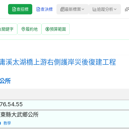
查招標
查決標
最新標案
追蹤分析
關鍵字
履約地
預算範圍
橋上游右側護岸災後復建工程 招標公告 | 案號：115020 | 公開招標
公開招標 | 決標方式：最低標 | 資料來源：台灣政府電子採購網（公共工
0大武鄉朝庸溪太湖橋上游右側護岸災後復建工程
公所
.76.54.55
台東縣大武鄉公所
教學