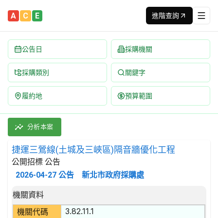
A
C
E
進階查詢
公告日
採購機關
採購類別
關鍵字
履約地
預算範圍
捷運三鶯線(土城及三峽區)隔音牆優化工程 招標公告 | 案號：115
採購類別：工程類 其他土木工程 | 招標方式：公開招標 | 決標方
分析本案
捷運三鶯線(土城及三峽區)隔音牆優化工程
公開招標 公告
2026-04-27
公告
新北市政府採購處
招標公告詳細內容
機關資料
3.82.11.1
機關代碼