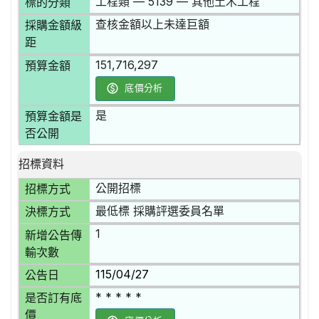
工程類 — 5139 — 其他土木工程
標的分類
查核金額以上未達巨額
採購金額級
距
151,716,297
預算金額
底價分析
是
預算金額是
否公開
招標資料
公開招標
招標方式
最低標 採購評選委員名單
決標方式
1
新增公告傳
輸次數
115/04/27
公告日
* * * * *
是否訂有底
價