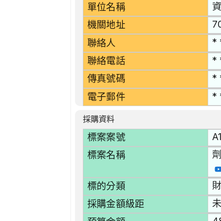
單位名稱
7
機關地址
* 
聯絡人
* 
聯絡電話
* 
傳真號碼
* 
電子郵件
採購資料
A
標案案號
劑
標案名稱
財
標的分類
採購金額級距