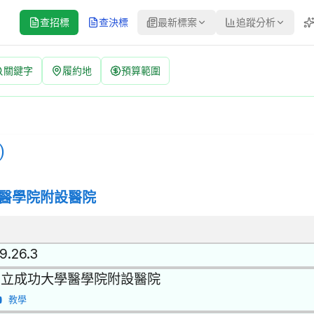
查招標
查決標
最新標案
追蹤分析
關鍵字
履約地
預算範圍
 | 案號：A115032 | 公開取得報價單或企劃書 公告
標方式：公開取得報價單或企劃書 | 決標方式：最低標 | 資料來源：台
)
醫學院附設醫院
9.26.3
國立成功大學醫學院附設醫院
教學