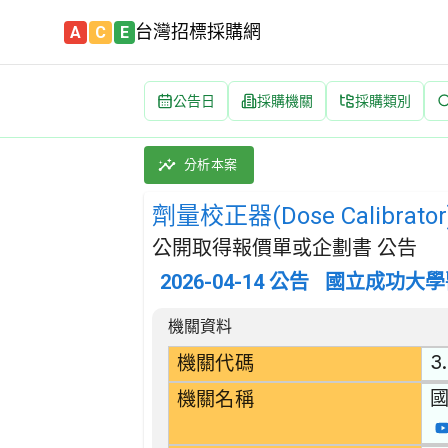
台灣招標採購網
A
C
E
公告日
採購機關
採購類別
劑量校正器(Dose Calibrator) 招標公告
採購類別：財物類 醫療,外科及矯形設備 | 招
分析本案
劑量校正器(Dose Calibrator
公開取得報價單或企劃書 公告
2026-04-14
公告
國立成功大學
招標公告詳細內容
機關資料
3.
機關代碼
機關名稱