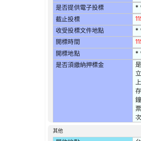
* 
是否提供電子投標
1
截止投標
* 
收受投標文件地點
11
開標時間
* 
開標地點
是
是否須繳納押標金
立
鐘
票
次
其他