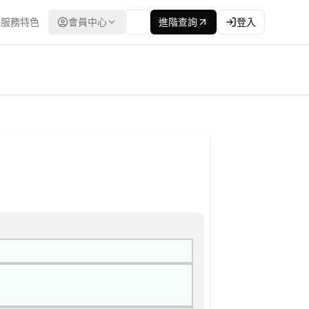
服務特色
會員中心
進階查詢
登入
灣政府電子採購網（公共工程委員會） | 更新時間：2026-04-1