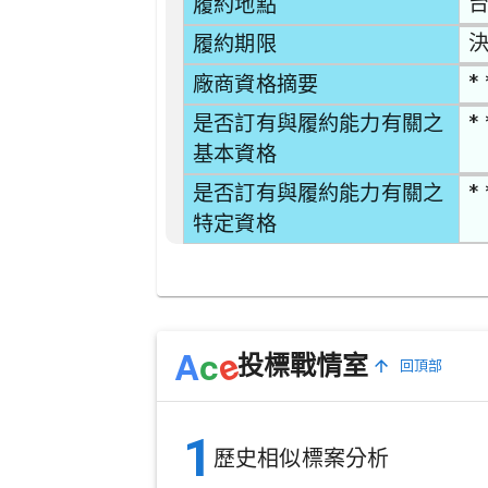
台
履約地點
決
履約期限
* 
廠商資格摘要
* 
是否訂有與履約能力有關之
基本資格
* 
是否訂有與履約能力有關之
特定資格
e
A
c
投標戰情室
回頂部
1
歷史相似標案分析