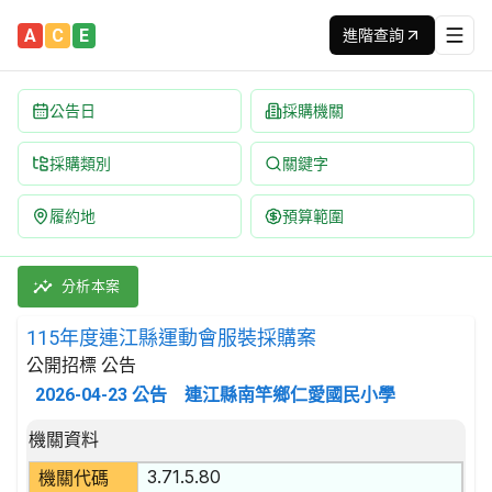
A
C
E
進階查詢
公告日
採購機關
採購類別
關鍵字
履約地
預算範圍
115年度連江縣運動會服裝採購案 招標公告 | 案號：RAPS1150
採購類別：財物類 編織或鉤針織品 | 招標方式：公開招標 | 決標
分析本案
115年度連江縣運動會服裝採購案
公開招標 公告
2026-04-23
公告
連江縣南竿鄉仁愛國民小學
招標公告詳細內容
機關資料
3.71.5.80
機關代碼