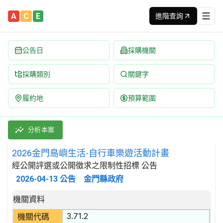
A
C
E
進階查詢
公告日
採購機關
採購類別
關鍵字
履約地
預算範圍
2026金門島嶼生活-自行車樂遊活動計畫 招標公告 | 案號：km
採購類別：勞務類 娛樂,文化,體育服務 | 招標方式：經公開評選
分析本案
2026金門島嶼生活-自行車樂遊活動計畫
經公開評選或公開徵求之限制性招標 公告
2026-04-13
公告
金門縣政府
招標公告詳細內容
機關資料
3.71.2
機關代碼