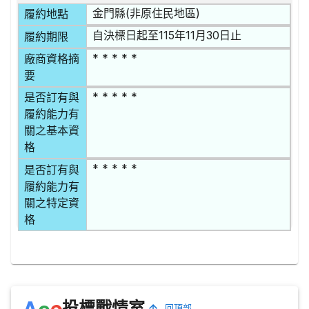
金門縣(非原住民地區)
履約地點
自決標日起至115年11月30日止
履約期限
* * * * *
廠商資格摘
要
* * * * *
是否訂有與
履約能力有
關之基本資
格
* * * * *
是否訂有與
履約能力有
關之特定資
格
e
A
c
投標戰情室
回頂部