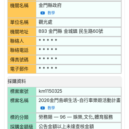
金門縣政府
機關名稱
教學
觀光處
單位名稱
893 金門縣 金城鎮 民生路60號
機關地址
* * * * *
聯絡人
* * * * *
聯絡電話
* * * * *
傳真號碼
* * * * *
電子郵件
採購資料
km1150325
標案案號
2026金門島嶼生活-自行車樂遊活動計畫
標案名稱
教學
勞務類 — 96 — 娛樂,文化,體育服務
標的分類
公告金額以上未達查核金額
採購金額級