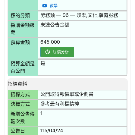
教學
勞務類 — 96 — 娛樂,文化,體育服務
標的分類
未達公告金額
採購金額級
距
645,000
預算金額
底價分析
是
預算金額是
否公開
招標資料
公開取得報價單或企劃書
招標方式
參考最有利標精神
決標方式
1
新增公告傳
輸次數
115/04/24
公告日