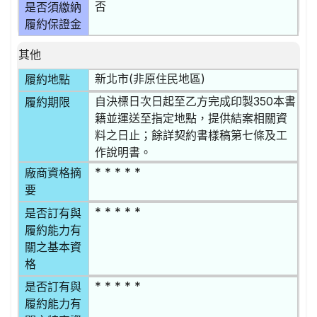
否
是否須繳納
履約保證金
其他
新北市(非原住民地區)
履約地點
自決標日次日起至乙方完成印製350本書
履約期限
籍並運送至指定地點，提供結案相關資
料之日止；餘詳契約書樣稿第七條及工
作說明書。
* * * * *
廠商資格摘
要
* * * * *
是否訂有與
履約能力有
關之基本資
格
* * * * *
是否訂有與
履約能力有