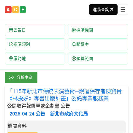
A
C
E
進階查詢
公告日
採購機關
採購類別
關鍵字
履約地
預算範圍
「115年新北市傳統表演藝術—說唱保存者陳寶貴《林投姊》專書出
採購類別：勞務類 娛樂,文化,體育服務 | 招標方式：公開取得報價
分析本案
「115年新北市傳統表演藝術—說唱保存者陳寶貴
《林投姊》專書出版計畫」委託專業服務案
公開取得報價單或企劃書 公告
2026-04-24
公告
新北市政府文化局
招標公告詳細內容
機關資料