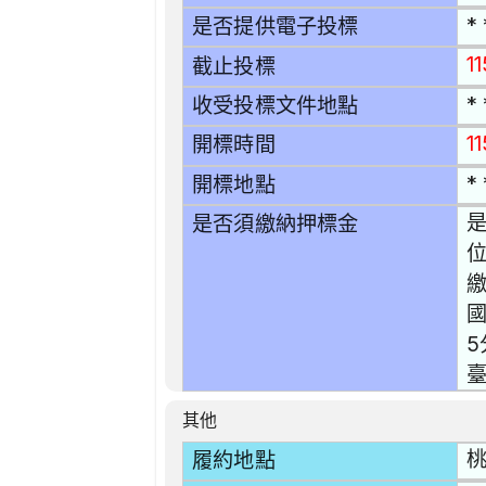
* 
是否提供電子投標
1
截止投標
* 
收受投標文件地點
11
開標時間
* 
開標地點
是
是否須繳納押標金
位
5
臺
其他
桃
履約地點