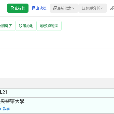
查招標
查決標
最新標案
追蹤分析
關鍵字
履約地
預算範圍
GA006 | 公開招標 公告
方式：公開招標 | 決標方式：最低標 採購評選委員名單 | 資料來源：
1.21
中央警察大學
教學