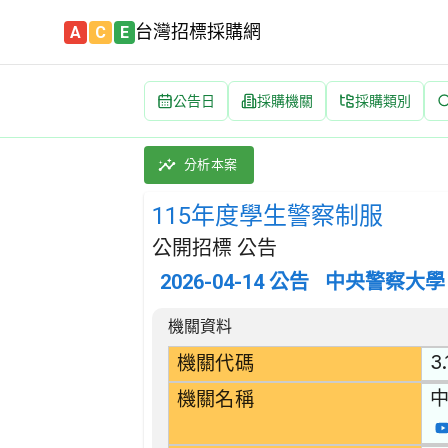
台灣招標採購網
A
C
E
公告日
採購機關
採購類別
115年度學生警察制服 招標公告 | 案號：115
採購類別：財物類 成衣,毛皮服裝除外 | 招標
分析本案
115年度學生警察制服
公開招標 公告
2026-04-14
公告
中央警察大學
招標公告詳細內容
機關資料
3.
機關代碼
機關名稱