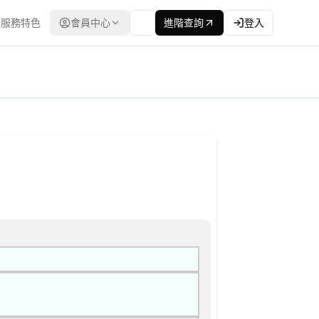
服務特色
會員中心
進階查詢
登入
台灣政府電子採購網（公共工程委員會） | 更新時間：2026-04-1