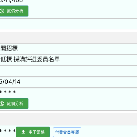
,941,408
底價分析
是
公開招標
低標 採購評選委員名單
15/04/14
* * * *
底價分析
* * * *
電子領標
付費會員專屬