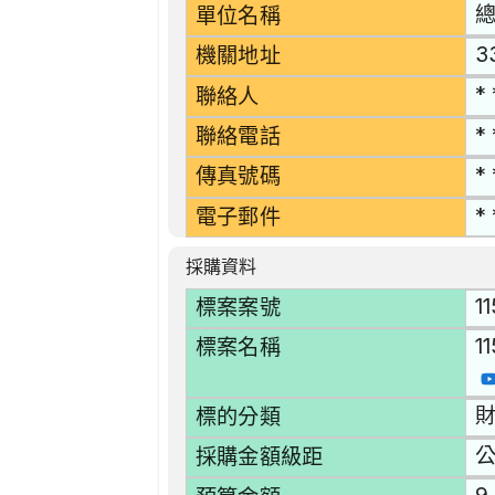
單位名稱
3
機關地址
* 
聯絡人
* 
聯絡電話
* 
傳真號碼
* 
電子郵件
採購資料
1
標案案號
1
標案名稱
財
標的分類
採購金額級距