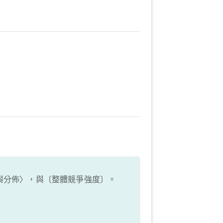
與分佈〉，與〔整體競爭強度〕。