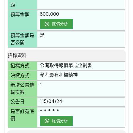
距
600,000
預算金額
底價分析
是
預算金額是
否公開
招標資料
公開取得報價單或企劃書
招標方式
參考最有利標精神
決標方式
1
新增公告傳
輸次數
115/04/24
公告日
* * * * *
是否訂有底
價
底價分析