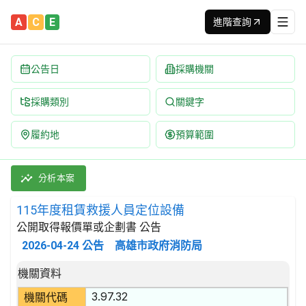
A
C
E
進階查詢
公告日
採購機關
採購類別
關鍵字
履約地
預算範圍
115年度租賃救援人員定位設備 招標公告 | 案號：115-20 |
採購類別：勞務類 電信相關服務 | 招標方式：公開取得報價單或企劃
分析本案
115年度租賃救援人員定位設備
公開取得報價單或企劃書 公告
2026-04-24
公告
高雄市政府消防局
招標公告詳細內容
機關資料
3.97.32
機關代碼