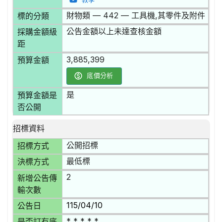
財物類 — 442 — 工具機,其零件及附件
標的分類
公告金額以上未達查核金額
採購金額級
距
3,885,399
預算金額
底價分析
是
預算金額是
否公開
招標資料
公開招標
招標方式
最低標
決標方式
2
新增公告傳
輸次數
115/04/10
公告日
* * * * *
是否訂有底