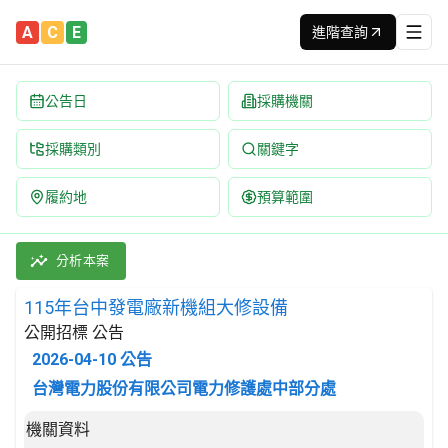
A
C
E
進階查詢
公告日
採購機關
採購類別
關鍵字
履約地
預算範圍
115年台中發電廠新機組大修設備 招標公告 | 案號：54215000
採購類別：財物類 工具機,其零件及附件 | 招標方式：公開招標 |
分析本案
115年台中發電廠新機組大修設備
公開招標 公告
2026-04-10
公告
台灣電力股份有限公司電力修護處中部分處
招標公告詳細內容
機關資料