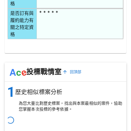
格
* * * * *
是否訂有與
履約能力有
關之特定資
格
e
A
c
投標戰情室
回頂部
1
歷史相似標案分析
為您大量比對歷史標案，找出與本案最相似的案件，協助
您掌握本次投標的參考依據。