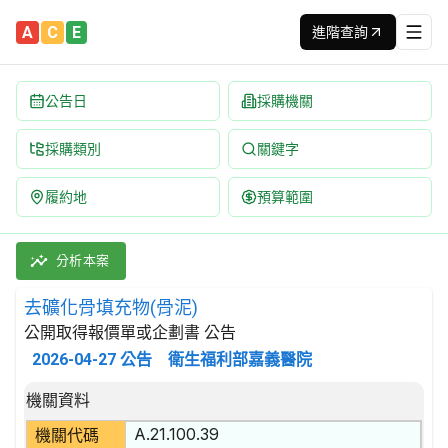
A
C
E
進階查詢
公告日
採購機關
採購類別
關鍵字
履約地
預算範圍
去礦化骨填充物(骨泥) 招標公告 | 案號：CHYI1154206 
採購類別：財物類 醫療,外科及矯形設備 | 招標方式：公開取得報價
分析本案
去礦化骨填充物(骨泥)
公開取得報價單或企劃書 公告
2026-04-27
公告
衛生福利部嘉義醫院
招標公告詳細內容
機關資料
A.21.100.39
機關代碼