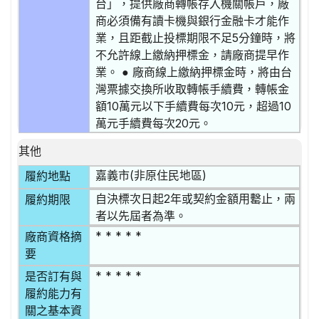
台」，提供廠商轉帳存入機關帳戶，廠
商必須備有讀卡機與銀行金融卡才能作
業，且距截止投標期限不足5分鐘時，將
不允許線上繳納押標金，請廠商提早作
業。 ● 廠商線上繳納押標金時，將由台
灣票據交換所收取轉帳手續費，轉帳金
額10萬元以下手續費每次10元，超過10
萬元手續費每次20元。
其他
嘉義市(非原住民地區)
履約地點
自決標次日起2年或契約金額用罊止，兩
履約期限
者以先屆者為準。
* * * * *
廠商資格摘
要
* * * * *
是否訂有與
履約能力有
關之基本資