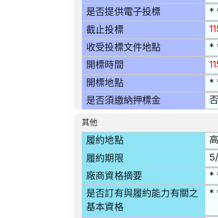
* 
是否提供電子投標
1
截止投標
* 
收受投標文件地點
1
開標時間
* 
開標地點
是否須繳納押標金
其他
高
履約地點
5/
履約期限
* 
廠商資格摘要
* 
是否訂有與履約能力有關之
基本資格