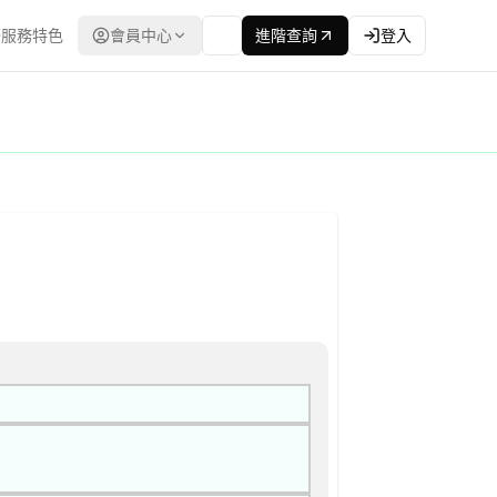
服務特色
會員中心
進階查詢
登入
立合格廠商名單後續邀標) 公告
最低標 | 資料來源：台灣政府電子採購網（公共工程委員會） | 更新時