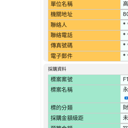
單位名稱
8
機關地址
* 
聯絡人
* 
聯絡電話
* 
傳真號碼
* 
電子郵件
採購資料
F
標案案號
永
標案名稱
財
標的分類
採購金額級距