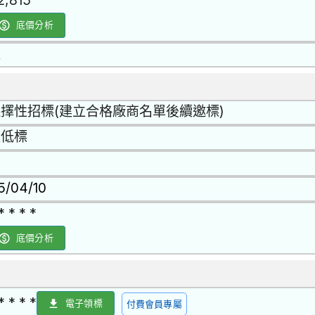
2,815
底價分析
是
擇性招標(建立合格廠商名單後續邀標)
最低標
15/04/10
* * * *
底價分析
* * * *
電子領標
付費會員專屬