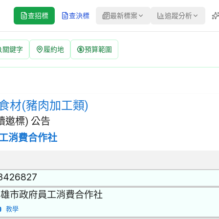
查招標
查決標
最新標案
追蹤分析
關鍵字
履約地
預算範圍
招標公告 | 案號：F1140501214313-11 | 選擇性招標(建
 | 招標方式：選擇性招標(建立合格廠商名單後續邀標) | 決標方式：
食材(豬肉加工類)
邀標) 公告
工消費合作社
3426827
高雄市政府員工消費合作社
教學