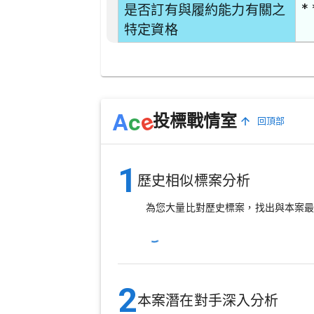
* 
是否訂有與履約能力有關之
特定資格
e
A
c
投標戰情室
回頂部
1
歷史相似標案分析
為您大量比對歷史標案，找出與本案
2
本案潛在對手深入分析