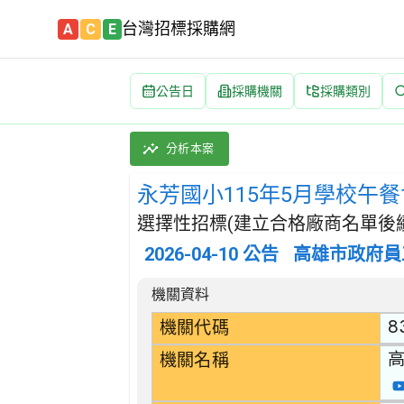
台灣招標採購網
A
C
E
公告日
採購機關
採購類別
永芳國小115年5月學校午餐食材(豬肉加工類) 
採購類別：財物類 肉類,魚,果實,蔬菜,及油脂
分析本案
永芳國小115年5月學校午餐
選擇性招標(建立合格廠商名單後續
2026-04-10
公告
高雄市政府員
招標公告詳細內容
機關資料
8
機關代碼
機關名稱