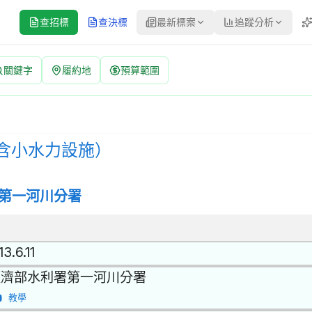
查招標
查決標
最新標案
追蹤分析
關鍵字
履約地
預算範圍
| 案號：115-Z-01-001-001-002 | 公開招標 公告
程 | 招標方式：公開招標 | 決標方式：最有利標 採購評選委員名單
含小水力設施）
第一河川分署
13.6.11
經濟部水利署第一河川分署
教學