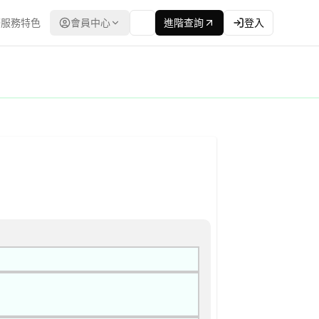
服務特色
會員中心
進階查詢
登入
 | 資料來源：台灣政府電子採購網（公共工程委員會） | 更新時間：