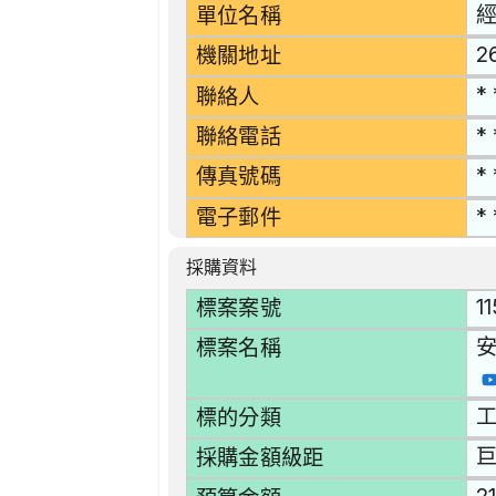
單位名稱
2
機關地址
* 
聯絡人
* 
聯絡電話
* 
傳真號碼
* 
電子郵件
採購資料
1
標案案號
標案名稱
工
標的分類
採購金額級距