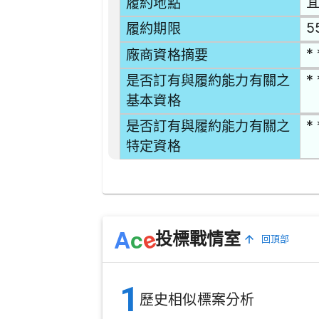
宜
履約地點
5
履約期限
* 
廠商資格摘要
* 
是否訂有與履約能力有關之
基本資格
* 
是否訂有與履約能力有關之
特定資格
e
A
c
投標戰情室
回頂部
1
歷史相似標案分析