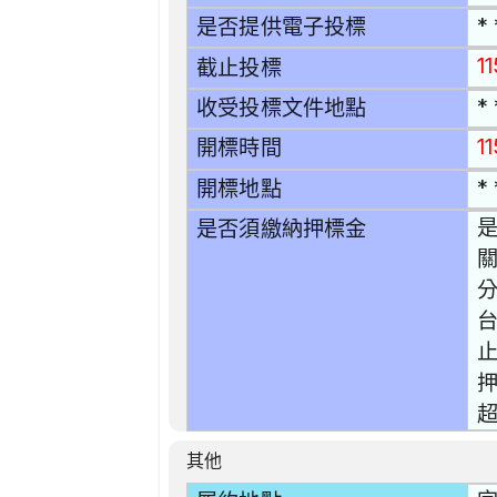
* 
是否提供電子投標
1
截止投標
* 
收受投標文件地點
11
開標時間
* 
開標地點
是
是否須繳納押標金
分
止
押
超
其他