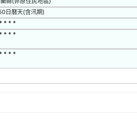
蘭縣(非原住民地區)
50日曆天(含汛期)
* * * *
* * * *
* * * *