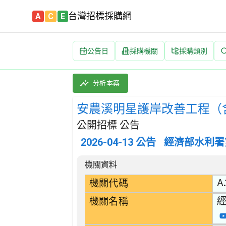
台灣招標採購網
A
C
E
公告日
採購機關
採購類別
安農溪明星護岸改善工程（含小水力設施） 招標公告 
採購類別：工程類 水道、海港、水壩及其他水利工
分析本案
安農溪明星護岸改善工程（
公開招標 公告
2026-04-13
公告
經濟部水利署
招標公告詳細內容
機關資料
A.
機關代碼
機關名稱