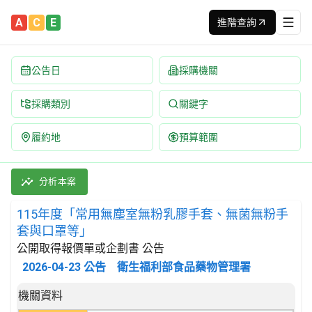
A
C
E
進階查詢
公告日
採購機關
採購類別
關鍵字
履約地
預算範圍
115年度「常用無塵室無粉乳膠手套、無菌無粉手套與口罩等」 招標公
採購類別：財物類 除服裝以外之紡織品 | 招標方式：公開取得報價單
分析本案
115年度「常用無塵室無粉乳膠手套、無菌無粉手
套與口罩等」
公開取得報價單或企劃書 公告
2026-04-23
公告
衛生福利部食品藥物管理署
招標公告詳細內容
機關資料