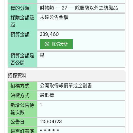
財物類 — 27 — 除服裝以外之紡織品
標的分類
未達公告金額
採購金額級
距
339,460
預算金額
底價分析
是
預算金額是
否公開
招標資料
公開取得報價單或企劃書
招標方式
最低標
決標方式
1
新增公告傳
輸次數
115/04/23
公告日
* * * * *
是否訂有底