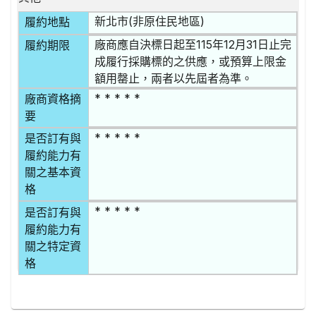
新北市(非原住民地區)
履約地點
廠商應自決標日起至115年12月31日止完
履約期限
成履行採購標的之供應，或預算上限金
額用罄止，兩者以先屆者為準。
* * * * *
廠商資格摘
要
* * * * *
是否訂有與
履約能力有
關之基本資
格
* * * * *
是否訂有與
履約能力有
關之特定資
格