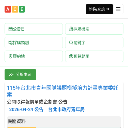
A
C
E
進階查詢
公告日
採購機關
採購類別
關鍵字
履約地
預算範圍
115年台北市青年國際議題模擬培力計畫專業委託案 招標公告 | 
採購類別：勞務類 教育服務 | 招標方式：公開取得報價單或企劃書 
分析本案
115年台北市青年國際議題模擬培力計畫專業委託
案
公開取得報價單或企劃書 公告
2026-04-24
公告
台北市政府青年局
招標公告詳細內容
機關資料