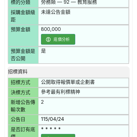
勞務類 — 92 — 教育服務
標的分類
未達公告金額
採購金額級
距
800,000
預算金額
底價分析
是
預算金額是
否公開
招標資料
公開取得報價單或企劃書
招標方式
參考最有利標精神
決標方式
2
新增公告傳
輸次數
115/04/24
公告日
* * * * *
是否訂有底
價