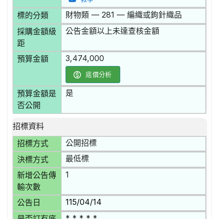
財物類 — 281 — 編織或鉤針織品
標的分類
公告金額以上未達查核金額
採購金額級
距
3,474,000
預算金額
底價分析
是
預算金額是
否公開
招標資料
公開招標
招標方式
最低標
決標方式
1
新增公告傳
輸次數
115/04/14
公告日
* * * * *
是否訂有底