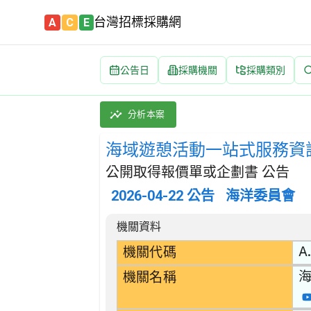
台灣招標採購網
A
C
E
公告日
採購機關
採購類別
海域遊憩活動一站式服務資訊平台系統功能維運案
採購類別：勞務類 軟體執行服務 | 招標方式：
分析本案
海域遊憩活動一站式服務資
公開取得報價單或企劃書 公告
2026-04-22
公告
海洋委員會
招標公告詳細內容
機關資料
A
機關代碼
機關名稱