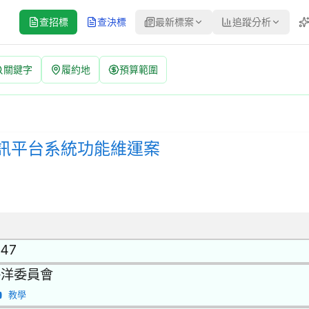
查招標
查決標
最新標案
追蹤分析
關鍵字
履約地
預算範圍
 招標公告 | 案號：OAC115018 | 公開取得報價單或企劃
公開取得報價單或企劃書 | 決標方式：參考最有利標精神 | 資料來源
訊平台系統功能維運案
.47
海洋委員會
教學