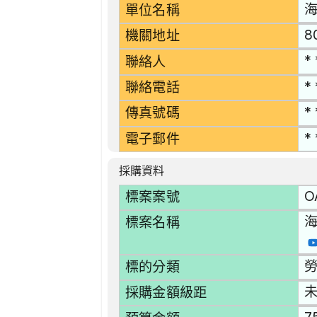
海
單位名稱
8
機關地址
* 
聯絡人
* 
聯絡電話
* 
傳真號碼
* 
電子郵件
採購資料
O
標案案號
標案名稱
勞
標的分類
採購金額級距