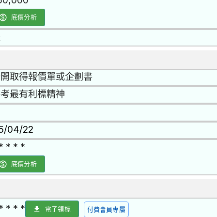
50,000
底價分析
是
公開取得報價單或企劃書
參考最有利標精神
15/04/22
* * * *
底價分析
* * * *
電子領標
付費會員專屬