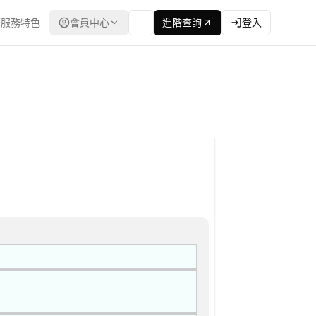
服務特色
會員中心
進階查詢
登入
書 公告
：台灣政府電子採購網（公共工程委員會） | 更新時間：2026-04