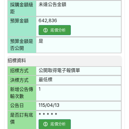
未達公告金額
採購金額級
距
642,836
預算金額
底價分析
是
預算金額是
否公開
招標資料
公開取得電子報價單
招標方式
最低標
決標方式
1
新增公告傳
輸次數
115/04/13
公告日
* * * * *
是否訂有底
價
底價分析