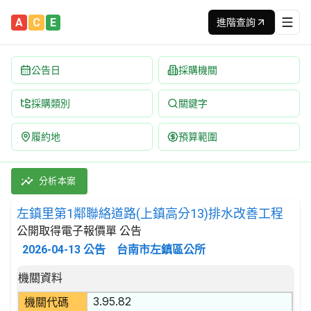
A
C
E
進階查詢
公告日
採購機關
採購類別
關鍵字
履約地
預算範圍
左鎮里第1鄰聯絡道路(上鎮高分13)排水改善工程 招標公告 | 案號
採購類別：工程類 其他土木工程 | 招標方式：公開取得電子報價單 
分析本案
左鎮里第1鄰聯絡道路(上鎮高分13)排水改善工程
公開取得電子報價單 公告
2026-04-13
公告
台南市左鎮區公所
招標公告詳細內容
機關資料
3.95.82
機關代碼