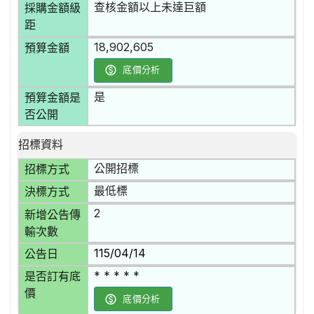
查核金額以上未達巨額
採購金額級
距
18,902,605
預算金額
底價分析
是
預算金額是
否公開
招標資料
公開招標
招標方式
最低標
決標方式
2
新增公告傳
輸次數
115/04/14
公告日
* * * * *
是否訂有底
價
底價分析