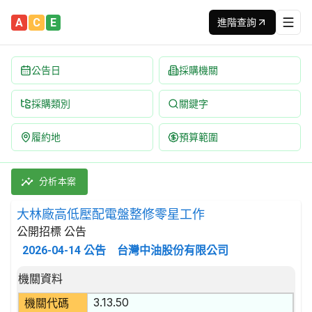
A
C
E
進階查詢
公告日
採購機關
採購類別
關鍵字
履約地
預算範圍
大林廠高低壓配電盤整修零星工作 招標公告 | 案號：MCA1450
採購類別：勞務類 附帶於金屬產品、機械及設備維修之服務 | 招標方
分析本案
大林廠高低壓配電盤整修零星工作
公開招標 公告
2026-04-14
公告
台灣中油股份有限公司
招標公告詳細內容
機關資料
3.13.50
機關代碼