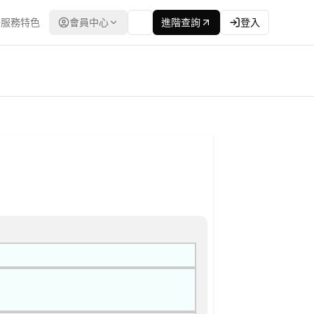
服務特色
會員中心
進階查詢
登入
灣政府電子採購網（公共工程委員會） | 更新時間：2026-04-10