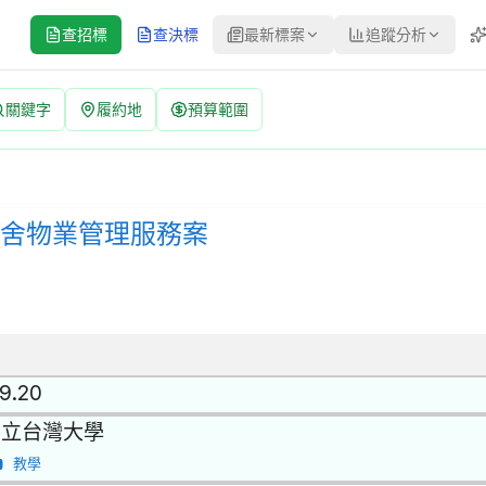
查招標
查決標
最新標案
追蹤分析
關鍵字
履約地
預算範圍
 招標公告 | 案號：1150301 | 公開取得報價單或企劃書 公告
取得報價單或企劃書 | 決標方式：參考最有利標精神 | 資料來源：台
師宿舍物業管理服務案
.9.20
國立台灣大學
教學