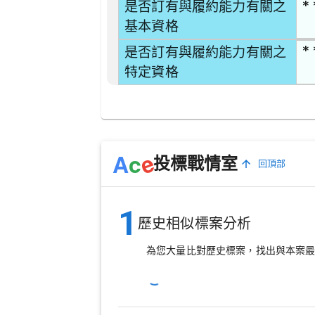
* 
是否訂有與履約能力有關之
基本資格
* 
是否訂有與履約能力有關之
特定資格
e
A
c
投標戰情室
回頂部
1
歷史相似標案分析
為您大量比對歷史標案，找出與本案