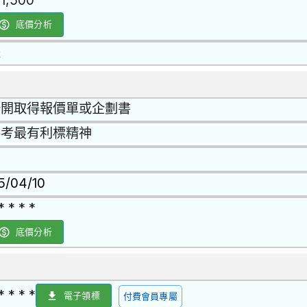
11,500
底價分析
是
公開取得報價單或企劃書
參考最有利標精神
15/04/10
* * * *
底價分析
* * * *
電子領標
付費會員專屬