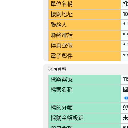
單位名稱
1
機關地址
* 
聯絡人
* 
聯絡電話
* 
傳真號碼
* 
電子郵件
採購資料
1
標案案號
國
標案名稱
勞
標的分類
採購金額級距