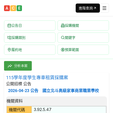
A
C
E
進階查詢
公告日
採購機關
採購類別
關鍵字
履約地
預算範圍
115學年度學生專車租賃採購案 招標公告 | 案號：PT115C002
採購類別：勞務類 陸地運輸服務 | 招標方式：公開招標 | 決標方式
分析本案
115學年度學生專車租賃採購案
公開招標 公告
2026-04-23
公告
國立北斗高級家事商業職業學校
招標公告詳細內容
機關資料
3.92.5.47
機關代碼