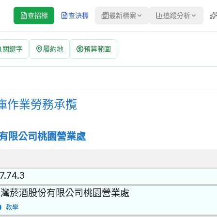
查招標
查決標
最新標案
追蹤分析
關鍵字
履約地
預算範圍
招標公告 | 案號：115-0040-2-004 | 公開招標 公告
標 | 決標方式：最低標 | 資料來源：台灣政府電子採購網（公共工程委
心倉庫作業勞務承攬
有限公司桃園營業處
7.74.3
台灣菸酒股份有限公司桃園營業處
教學