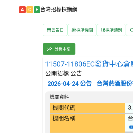
台灣招標採購網
A
C
E
公告日
採購機關
採購類別
11507-11806EC發貨中心倉庫作業勞務承攬 
採購類別：勞務類 其他服務 | 招標方式：公開招
分析本案
11507-11806EC發貨中
公開招標 公告
2026-04-24
公告
台灣菸酒股份
招標公告詳細內容
機關資料
3.
機關代碼
機關名稱