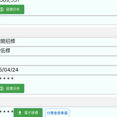
,369,531
底價分析
是
公開招標
最低標
15/04/24
* * * *
底價分析
* * * *
電子領標
付費會員專屬