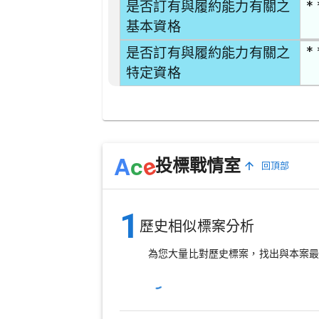
* 
是否訂有與履約能力有關之
基本資格
* 
是否訂有與履約能力有關之
特定資格
e
A
c
投標戰情室
回頂部
1
歷史相似標案分析
為您大量比對歷史標案，找出與本案