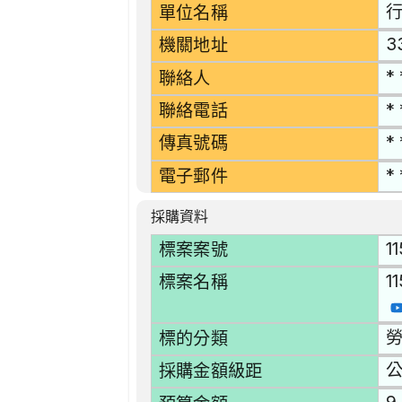
單位名稱
3
機關地址
* 
聯絡人
* 
聯絡電話
* 
傳真號碼
* 
電子郵件
採購資料
1
標案案號
1
標案名稱
勞
標的分類
採購金額級距