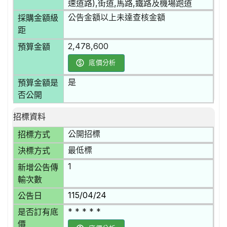
速道路),街道,馬路,鐵路及機場跑道
公告金額以上未達查核金額
採購金額級
距
2,478,600
預算金額
底價分析
是
預算金額是
否公開
招標資料
公開招標
招標方式
最低標
決標方式
1
新增公告傳
輸次數
115/04/24
公告日
* * * * *
是否訂有底
價