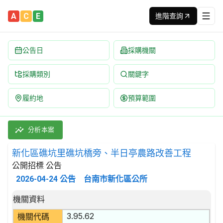
A
C
E
進階查詢
公告日
採購機關
採購類別
關鍵字
履約地
預算範圍
新化區礁坑里礁坑橋旁、半日亭農路改善工程 招標公告 | 案號：11
採購類別：工程類 快速道路(不含高架快速道路),街道,馬路,鐵路及
分析本案
新化區礁坑里礁坑橋旁、半日亭農路改善工程
公開招標 公告
2026-04-24
公告
台南市新化區公所
招標公告詳細內容
機關資料
3.95.62
機關代碼