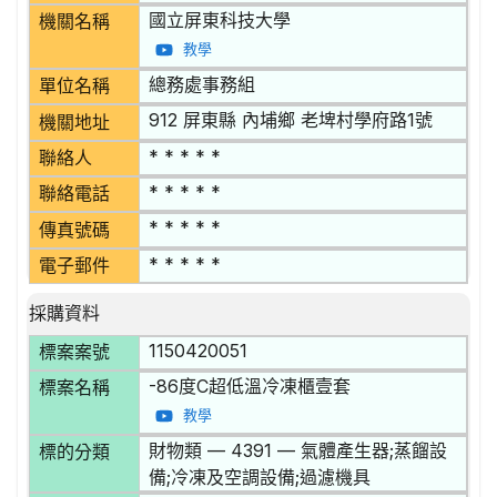
國立屏東科技大學
機關名稱
教學
總務處事務組
單位名稱
912 屏東縣 內埔鄉 老埤村學府路1號
機關地址
* * * * *
聯絡人
* * * * *
聯絡電話
* * * * *
傳真號碼
* * * * *
電子郵件
採購資料
1150420051
標案案號
-86度C超低溫冷凍櫃壹套
標案名稱
教學
財物類 — 4391 — 氣體產生器;蒸餾設
標的分類
備;冷凍及空調設備;過濾機具