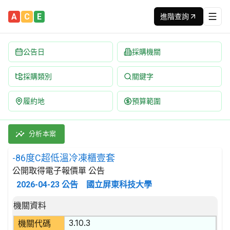
A
C
E
進階查詢
公告日
採購機關
採購類別
關鍵字
履約地
預算範圍
-86度C超低溫冷凍櫃壹套 招標公告 | 案號：1150420051 
採購類別：財物類 氣體產生器;蒸餾設備;冷凍及空調設備;過濾機具 
分析本案
-86度C超低溫冷凍櫃壹套
公開取得電子報價單 公告
2026-04-23
公告
國立屏東科技大學
招標公告詳細內容
機關資料
3.10.3
機關代碼