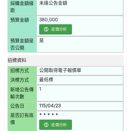
未達公告金額
採購金額級
距
380,000
預算金額
底價分析
是
預算金額是
否公開
招標資料
公開取得電子報價單
招標方式
最低標
決標方式
1
新增公告傳
輸次數
115/04/23
公告日
* * * * *
是否訂有底
價
底價分析