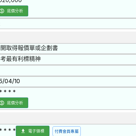
,020,000
底價分析
是
公開取得報價單或企劃書
參考最有利標精神
15/04/10
* * * *
底價分析
* * * *
電子領標
付費會員專屬