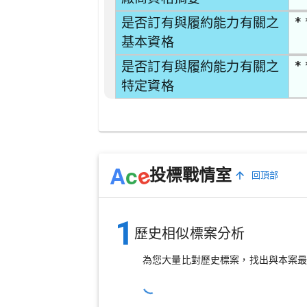
* 
是否訂有與履約能力有關之
基本資格
* 
是否訂有與履約能力有關之
特定資格
e
A
c
投標戰情室
回頂部
1
歷史相似標案分析
為您大量比對歷史標案，找出與本案