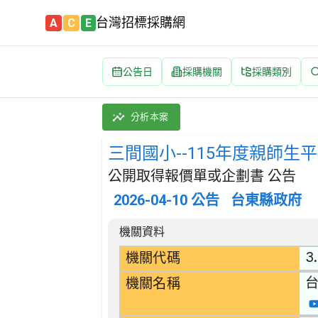
台灣招標採購網
A
C
E
公告日
採購機關
採購類別
三間國小--115年度親師生平台APP-台東E
採購類別：勞務類 政府行政服務 | 招標方式：
分析本案
三間國小--115年度親師生
公開取得報價單或企劃書 公告
2026-04-10
公告
台東縣政府
招標公告詳細內容
機關資料
3
機關代碼
機關名稱