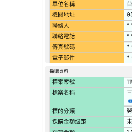
單位名稱
9
機關地址
* 
聯絡人
* 
聯絡電話
* 
傳真號碼
* 
電子郵件
採購資料
1
標案案號
三
標案名稱
勞
標的分類
採購金額級距