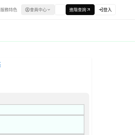
服務特色
會員中心
進階查詢
登入
 | 公開取得報價單或企劃書 公告
：台灣政府電子採購網（公共工程委員會） | 更新時間：2026-04
務