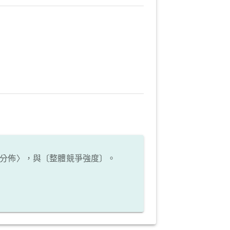
分佈〉，與〔整體競爭強度〕。