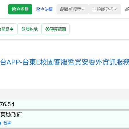
查招標
查決標
最新標案
追蹤分析
關鍵字
履約地
預算範圍
校園客服暨資安委外資訊服務 招標公告 | 案號：115301630229
公開取得報價單或企劃書 | 決標方式：參考最有利標精神 | 資料來源
平台APP-台東E校園客服暨資安委外資訊服
.76.54
台東縣政府
教學