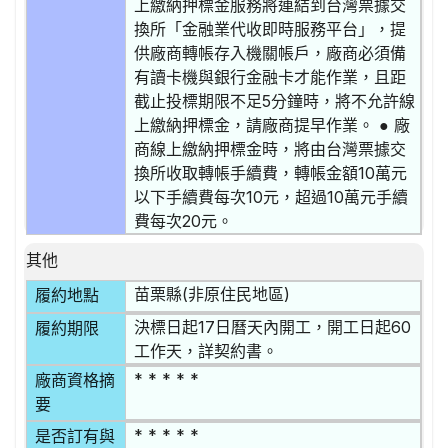
上繳納押標金服務將連結到台灣票據交
換所「金融業代收即時服務平台」，提
供廠商轉帳存入機關帳戶，廠商必須備
有讀卡機與銀行金融卡才能作業，且距
截止投標期限不足5分鐘時，將不允許線
上繳納押標金，請廠商提早作業。 ● 廠
商線上繳納押標金時，將由台灣票據交
換所收取轉帳手續費，轉帳金額10萬元
以下手續費每次10元，超過10萬元手續
費每次20元。
其他
苗栗縣(非原住民地區)
履約地點
決標日起17日曆天內開工，開工日起60
履約期限
工作天，詳契約書。
* * * * *
廠商資格摘
要
* * * * *
是否訂有與