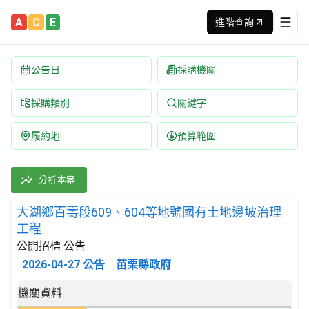
A
C
E
進階查詢
公告日
採購機關
採購類別
關鍵字
履約地
預算範圍
大湖鄉百壽段609、604等地號國有土地邊坡治理工程 招標公告 |
採購類別：工程類 其他土木工程 | 招標方式：公開招標 | 決標方式
分析本案
大湖鄉百壽段609、604等地號國有土地邊坡治理
工程
公開招標 公告
2026-04-27
公告
苗栗縣政府
招標公告詳細內容
機關資料