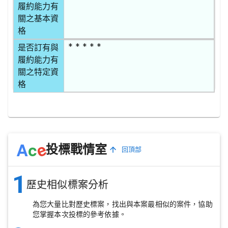
履約能力有
關之基本資
格
* * * * *
是否訂有與
履約能力有
關之特定資
格
e
A
c
投標戰情室
回頂部
1
歷史相似標案分析
為您大量比對歷史標案，找出與本案最相似的案件，協助
您掌握本次投標的參考依據。