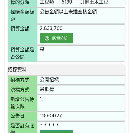
工程類 — 5139 — 其他土木工程
標的分類
公告金額以上未達查核金額
採購金額級
距
2,833,700
預算金額
底價分析
是
預算金額是
否公開
招標資料
公開招標
招標方式
最低標
決標方式
1
新增公告傳
輸次數
115/04/27
公告日
* * * * *
是否訂有底
價