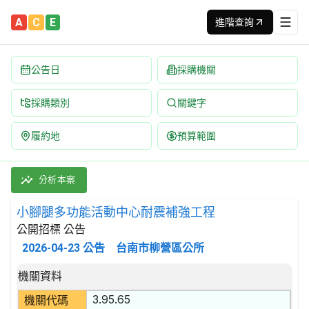
A
C
E
進階查詢
公告日
採購機關
採購類別
關鍵字
履約地
預算範圍
小腳腿多功能活動中心耐震補強工程 招標公告 | 案號：115105
採購類別：工程類 其他土木工程 | 招標方式：公開招標 | 決標方式
分析本案
小腳腿多功能活動中心耐震補強工程
公開招標 公告
2026-04-23
公告
台南市柳營區公所
招標公告詳細內容
機關資料
3.95.65
機關代碼