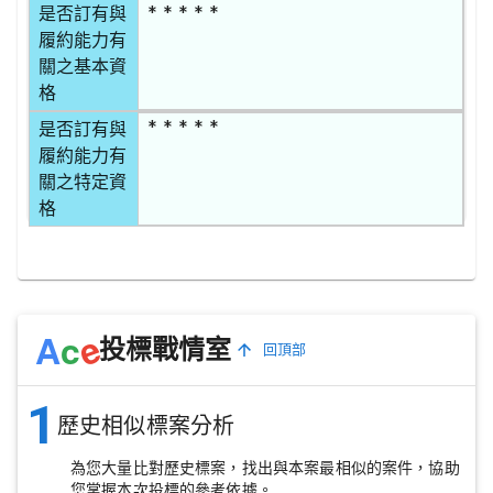
* * * * *
是否訂有與
履約能力有
關之基本資
格
* * * * *
是否訂有與
履約能力有
關之特定資
格
e
A
c
投標戰情室
回頂部
1
歷史相似標案分析
為您大量比對歷史標案，找出與本案最相似的案件，協助
您掌握本次投標的參考依據。