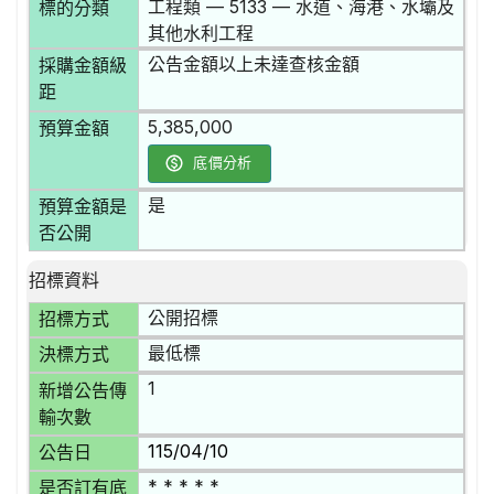
工程類 — 5133 — 水道、海港、水壩及
標的分類
其他水利工程
公告金額以上未達查核金額
採購金額級
距
5,385,000
預算金額
底價分析
是
預算金額是
否公開
招標資料
公開招標
招標方式
最低標
決標方式
1
新增公告傳
輸次數
115/04/10
公告日
* * * * *
是否訂有底