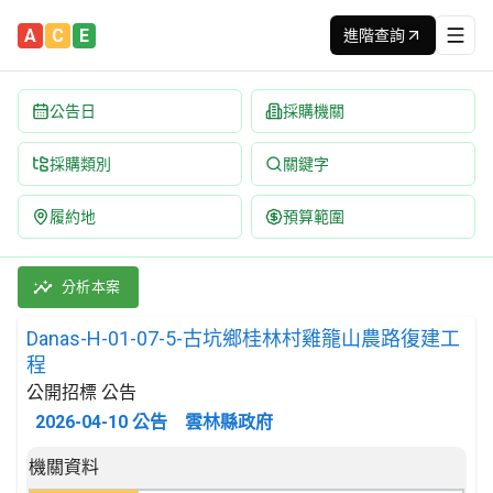
A
C
E
進階查詢
公告日
採購機關
採購類別
關鍵字
履約地
預算範圍
Danas-H-01-07-5-古坑鄉桂林村雞籠山農路復建工程 招標公告 
採購類別：工程類 水道、海港、水壩及其他水利工程 | 招標方式：公
分析本案
Danas-H-01-07-5-古坑鄉桂林村雞籠山農路復建工
程
公開招標 公告
2026-04-10
公告
雲林縣政府
招標公告詳細內容
機關資料