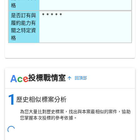
格
* * * * *
是否訂有與
履約能力有
關之特定資
格
e
A
c
投標戰情室
回頂部
1
歷史相似標案分析
為您大量比對歷史標案，找出與本案最相似的案件，協助
您掌握本次投標的參考依據。