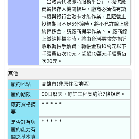
「金融業代收即時服務平台」，提供廠
商轉帳存入機關帳戶，廠商必須備有讀
卡機與銀行金融卡才能作業，且距截止
投標期限不足5分鐘時，將不允許線上繳
納押標金，請廠商提早作業。 ● 廠商線
上繳納押標金時，將由台灣票據交換所
收取轉帳手續費，轉帳金額10萬元以下
手續費每次10元，超過10萬元手續費每
次20元。
其他
高雄市(非原住民地區)
履約地點
90日曆天，餘詳工程契約第7條規定。
履約期限
* * * * *
廠商資格摘
要
* * * * *
是否訂有與
履約能力有
關之基本資