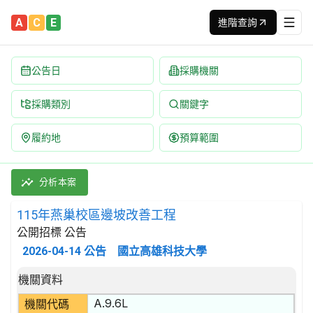
A
C
E
進階查詢
公告日
採購機關
採購類別
關鍵字
履約地
預算範圍
115年燕巢校區邊坡改善工程 招標公告 | 案號：1151112001 
採購類別：工程類 其他土木工程 | 招標方式：公開招標 | 決標方
分析本案
115年燕巢校區邊坡改善工程
公開招標 公告
2026-04-14
公告
國立高雄科技大學
招標公告詳細內容
機關資料
A.9.6L
機關代碼