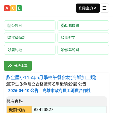
A
C
E
進階查詢
公告日
採購機關
採購類別
關鍵字
履約地
預算範圍
鼎金國小115年5月學校午餐食材(海鮮加工類) 招標公告 | 案號：F
採購類別：財物類 肉類,魚,果實,蔬菜,及油脂 | 招標方式：選擇
分析本案
鼎金國小115年5月學校午餐食材(海鮮加工類)
選擇性招標(建立合格廠商名單後續邀標) 公告
2026-04-10
公告
高雄市政府員工消費合作社
招標公告詳細內容
機關資料
83426827
機關代碼