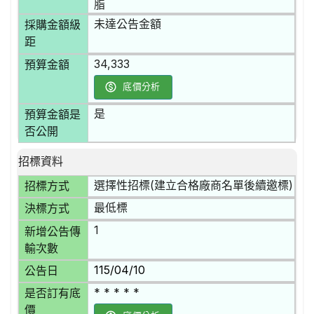
脂
未達公告金額
採購金額級
距
34,333
預算金額
底價分析
是
預算金額是
否公開
招標資料
選擇性招標(建立合格廠商名單後續邀標)
招標方式
最低標
決標方式
1
新增公告傳
輸次數
115/04/10
公告日
* * * * *
是否訂有底
價