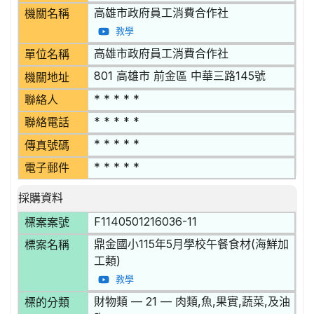
高雄市政府員工消費合作社
機關名稱
教學
高雄市政府員工消費合作社
單位名稱
801 高雄市 前金區 中華三路145號
機關地址
* * * * *
聯絡人
* * * * *
聯絡電話
* * * * *
傳真號碼
* * * * *
電子郵件
採購資料
F1140501216036-11
標案案號
鼎金國小115年5月學校午餐食材(海鮮加
標案名稱
工類)
教學
財物類 — 21 — 肉類,魚,果實,蔬菜,及油
標的分類