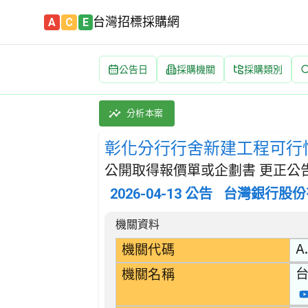
台灣招標採購網
A
C
E
公告日
採購機關
採購類別
彰化分行行舍新建工程可行性評估 招標公告 | 案
採購類別：勞務類 建築服務 | 招標方式：公開
分析本案
彰化分行行舍新建工程可行
公開取得報價單或企劃書 更正公
2026-04-13
公告
台灣銀行股份
招標公告詳細內容
機關資料
A.
機關代碼
機關名稱