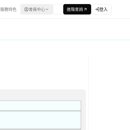
服務特色
會員中心
進階查詢
登入
灣政府電子採購網（公共工程委員會） | 更新時間：2026-04-13