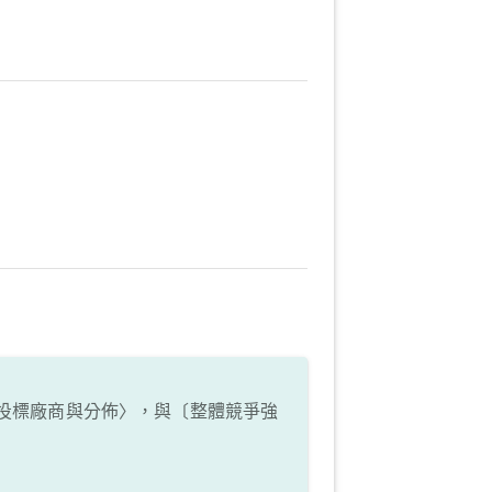
投標廠商與分佈〉，與〔整體競爭強