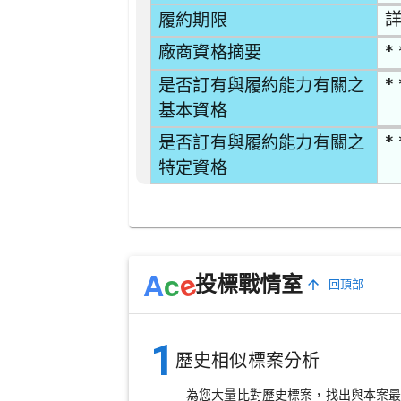
詳
履約期限
* 
廠商資格摘要
* 
是否訂有與履約能力有關之
基本資格
* 
是否訂有與履約能力有關之
特定資格
e
A
c
投標戰情室
回頂部
1
歷史相似標案分析
為您大量比對歷史標案，找出與本案