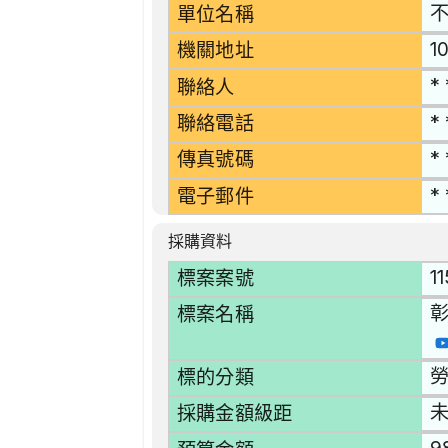
單位名稱
1
機關地址
* 
聯絡人
* 
聯絡電話
* 
傳真號碼
* 
電子郵件
採購資料
1
標案案號
標案名稱
勞
標的分類
採購金額級距