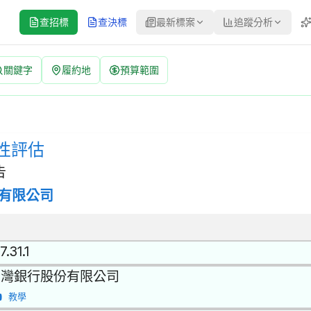
查招標
查決標
最新標案
追蹤分析
關鍵字
履約地
預算範圍
號：115-016-AP-2-1 | 公開取得報價單或企劃書 更正公告
取得報價單或企劃書 | 決標方式：參考最有利標精神 | 資料來源：台
性評估
告
有限公司
7.31.1
台灣銀行股份有限公司
教學